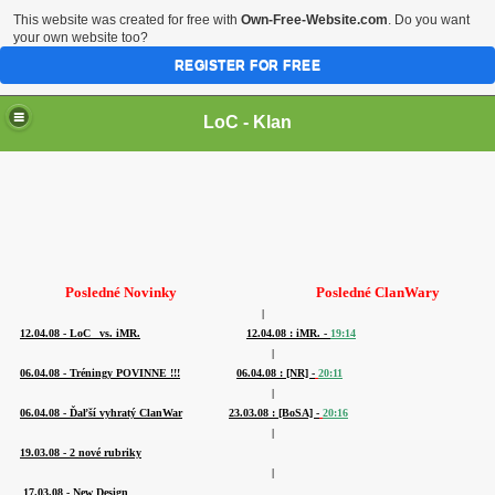
This website was created for free with
Own-Free-Website.com
. Do you want
your own website too?
REGISTER FOR FREE
LoC - Klan
Posledné Novinky
Posledné ClanWary
|
12.04.08 - LoC_ vs. iMR.
12.04.08 : iMR. -
19:14
|
06.04.08 - Tréningy POVINNE !!!
06.04.08 : [NR] -
20:11
|
06.04.08 - Ďaľší vyhratý ClanWar
23.03.08 : [BoSA] -
20:16
|
19.03.08 - 2 nové rubriky
|
17.03.08 - New Design