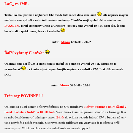
LoC_ vs. iMR.
Tento CW bol pre mna najhorším lebo všade kde sa len dalo som lamil
. Ale napriek môjmu
nešťastiu sme vyhrali - zachránili tento spomínaný ClanWar moji spoluhráči a zato im moc
ĎAKUJEM
. Hrali sme mapy Crash a Crossfire - dokopy sme vyhrali 19 : 14. Som rád, že sme
ho vyhrali napriek tomu, že sa mi nedarilo
.
autor :
Mrwco
12.04.08 - 20:22
Ďaľší vyhratý ClanWar
Odohrali sme daľší CW a sme s ním spokojní lebo sme ho vyhrali 20 : 11. Nebudem to
tu rozoberať
na koniec aj tak je porobnejšie napísaná v rubrike CW. Inak dik za match
[NR].
autor :
Mrwco
06.04.08 - 20:01
Tréningy POVINNE !!!
Od dnes sa budú konať prípravné zápasy na CW (tréningy).
Hrávať budeme 3 dni v týždni v
Piatok, Sobotu a Nedeľu o 18 : 00 hod
. Všetci hráči klanu sú povinní chodiť na tréningy. Kto
sa nebude zúčastnovať tréningov aspon
2-krát
do týždna nebude hrávať CW a budem nútený
toho dotyčného hráča vyhodiť. Ospravedlnenie príjímam len vtedy ked je to súrne a hráč
nemôže prísť !!! Kto sa chce viac dozvedieť nech sa ma ešte opýta !