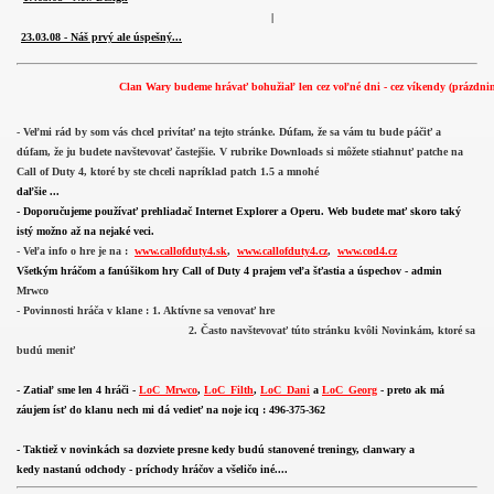
|
23.03.08 - Náš prvý ale úspešný...
Clan Wary budeme hrávať bohužiaľ len cez
voľné dni - cez víkendy (prázdniny
- Veľmi rád by som vás chcel privítať na tejto stránke. Dúfam, že sa vám tu bude páčiť a
dúfam, že ju budete navštevovať častejšie. V rubrike Downloads si môžete stiahnuť patche na
Call of Duty 4, ktoré by ste chceli napríklad patch 1.5 a mnohé
daľšie ...
- Doporučujeme používať prehliadač Internet Explorer a Operu. Web budete mať skoro taký
istý možno až na nejaké veci.
- Veľa info o hre je na :
www.callofduty4.sk
,
www.callofduty4.cz
,
www.cod4.cz
Všetkým hráčom a fanúšikom hry Call of Duty 4 prajem veľa šťastia a úspechov -
ad
min
Mrwco
- Povinnosti hráča v klane : 1. Aktívne sa venovať hre
2. Často navštevovať túto stránku kvôli Novinkám, ktoré sa
budú meniť
- Zatiaľ sme len 4 hráči -
LoC_Mrwco
,
LoC_Filth
,
LoC_Dani
a
LoC_Georg
- preto ak má
záujem ísť do klanu nech mi dá vedieť na noje icq : 496-375-362
- Taktiež v novinkách sa dozviete presne kedy budú stanovené treningy, clanwary a
kedy nastanú odchody - príchody hráčov a všeličo iné....