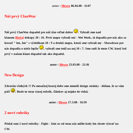
autor :
Mrwco
06.04.08 - 11:07
Náš prvý ClanWar
Náš prvý ClanWar dopadol pre náš tým veľmi dobre
. Vyhrali sme nad
klanom
[BoSa]
dokopy 20 : 16. Prvú mapu vybrali oni - Wet Work, tá dopadla pre nás ako sa
hovorí '' len, len'' s výsledkom 10 : 9 a druhú mapu, ktorú sme vybrali my - Showdown pre
nás dopadla o niečo lepšie
, vyhrali sme totiž na nej 10 : 7. Sme radi že tento CW, ktorý bol
prvý v našom klane dopadol tak ako dopadol.
autor :
Mrwco
23.03.08 - 21:36
New Design
Zdravím všetkých !!! Po mesačnej hracej dobe sme zmenili design stránky - dúfam, že sa vám
páči
. Bude tu teraz viacej rubrík, článkov aj nejake tie videá.
autor :
Mrwco
17.3.08 - 16:39
2 nové rubriky
Pridal som 2 nové rubriky - Fight - Join us od teraz nás môžte kedy len chcete výzvať na
CW.